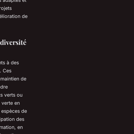
s adaptés et
rojets
élioration de
diversité
nts à des
. Ces
 maintien de
ndre
ts verts ou
 verte en
x espèces de
ipation des
rmation, en