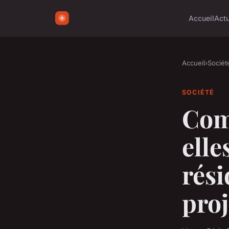
Accueil
Act
Accueil
›
Sociét
SOCIÉTÉ
Com
elle
rési
proj