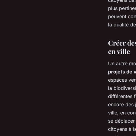
citoyens dan
plus pertine
peuvent cont
la qualité d
Créer des
en ville
Un autre moy
projets de
espaces vert
la biodivers
différentes 
encore des j
ville, en co
se déplacer 
citoyens à l