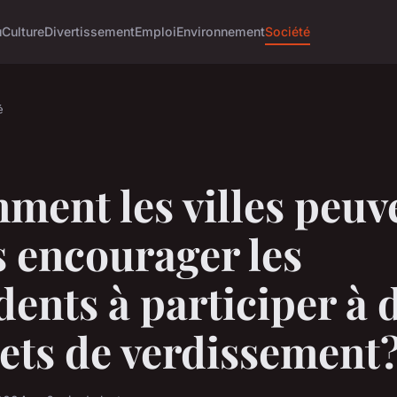
u
Culture
Divertissement
Emploi
Environnement
Société
é
ment les villes peuv
s encourager les
dents à participer à 
ets de verdissement