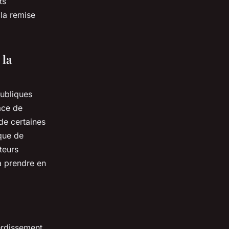
ts
 la remise
 la
publiques
ace de
de certaines
ique de
teurs
à prendre en
erdissement,