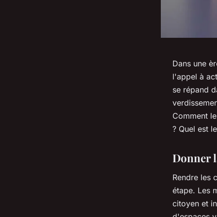
Dans une èr
l'appel à ac
se répand da
verdissement
Comment les 
? Quel est l
Donner la
Rendre les 
étape. Les 
citoyen et i
d'espaces ve