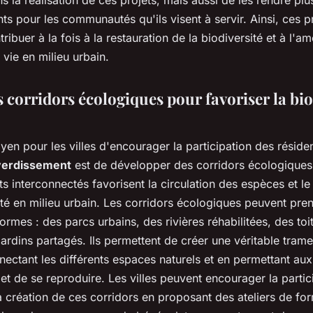
s la réalisation de ces projets, mais aussi de les rendre plu
nts pour les communautés qu'ils visent à servir. Ainsi, ces p
ribuer à la fois à la restauration de la biodiversité et à l'am
e vie en milieu urbain.
 corridors écologiques pour favoriser la bio
en pour les villes d'encourager la participation des réside
 verdissement
est de développer des corridors écologiques
s interconnectés favorisent la circulation des espèces et le
ité en milieu urbain. Les corridors écologiques peuvent pre
formes : des parcs urbains, des rivières réhabilitées, des toi
ardins partagés. Ils permettent de créer une véritable trame
nnectant les différents espaces naturels et en permettant au
et de se reproduire. Les villes peuvent encourager la partic
a création de ces corridors en proposant des ateliers de fo