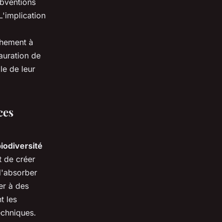
bventions
L'implication
chement à
tauration de
le de leur
ces
iodiversité
t de créer
d'absorber
er à des
t les
echniques.