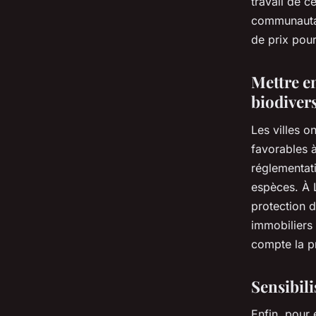
travail de c
communautair
de prix pour
Mettre en
biodiver
Les villes o
favorables à
réglementati
espèces. À L
protection d
immobiliers 
compte la pr
Sensibili
Enfin, pour 