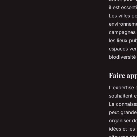
il est essent
Les villes p
environneme
campagnes p
les lieux pu
espaces vert
biodiversité
Faire app
L'expertise 
souhaitent e
La connaissa
peut grandem
organiser de
idées et les