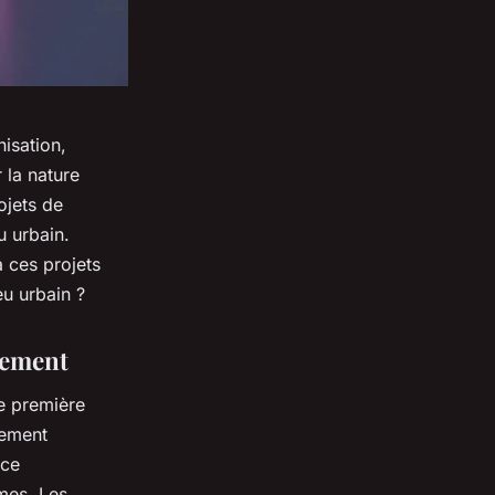
isation,
 la nature
ojets de
u urbain.
à ces projets
eu urbain ?
ivement
ne première
gement
ace
rmes. Les