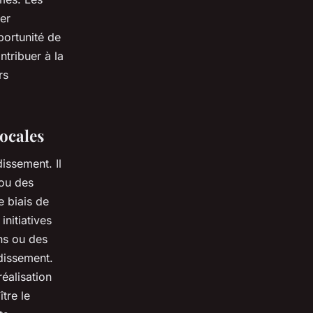
uer
portunité de
tribuer à la
rs
locales
issement. Il
 ou des
e biais de
nitiatives
ns ou des
dissement.
réalisation
ître le