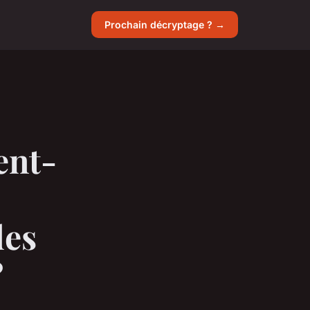
Prochain décryptage ? →
ent-
des
?