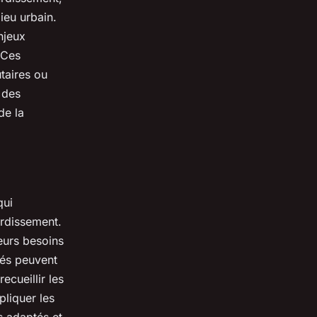
lieu urbain.
njeux
 Ces
taires ou
s des
de la
qui
erdissement.
leurs besoins
tés peuvent
ecueillir les
pliquer les