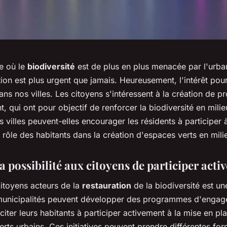
e où le
biodiversité
est de plus en plus menacée par l'urban
tion est plus urgent que jamais. Heureusement, l'intérêt pour
ns nos villes. Les citoyens s'intéressent à la création de pr
, qui ont pour objectif de renforcer la biodiversité en milie
villes peuvent-elles encourager les résidents à participer 
e rôle des habitants dans la création d'espaces verts en mili
 possibilité aux citoyens de participer act
citoyens acteurs de la
restauration
de la biodiversité est u
municipalités peuvent développer des programmes d'enga
nciter leurs habitants à participer activement à la mise en pl
rts urbains. Ces initiatives peuvent prendre différentes fo