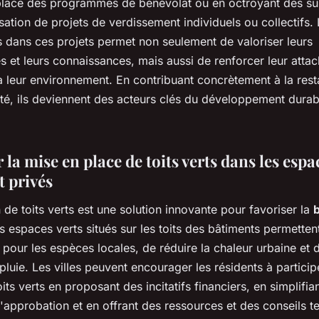
place des programmes de bénévolat ou en octroyant des su
isation de projets de verdissement individuels ou collectifs. 
s dans ces projets permet non seulement de valoriser leurs
 et leurs connaissances, mais aussi de renforcer leur atta
t à leur environnement. En contribuant concrètement à la res
ité, ils deviennent des acteurs clés du développement durab
 la mise en place de toits verts dans les espa
t privés
on de toits verts est une solution innovante pour favoriser la
b
s espaces verts situés sur les toits des bâtiments permetten
 pour les espèces locales, de réduire la chaleur urbaine et 
pluie. Les villes peuvent encourager les résidents à particip
oits verts en proposant des incitatifs financiers, en simplifian
approbation et en offrant des ressources et des conseils t